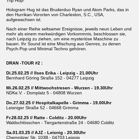
Trip Hop!
Hologram Hug ist das Bruderduo Ryan und Atom Parks, das in
den Hurrikan-Vororten von Charleston, S.C., USA,
aufgewachsen ist.
Nach einer Reihe seltsamer Ereignisse, jeweils neun Leben und
mehr als einem merkwürdigen Vorkommnis, beschlossen sie,
nach Leipzig zu ziehen, um eine mysteriöse Maschine zu
bauen. Ihr Sound ist eine Mischung aus Genres, zu denen
Psych-Pop und Minimal Techno gehören.
DRAN -TOUR #2 :
Di.25.02.25 // Ilses Erika - Leipzig - 21.00Uhr
Bernhard Göring Straße 152 - 04277 Leipzig
Mi.26.02.25 // Mittwochstresen - Wurzen - 19.30Uhr
NDKe.V. - Domplatz 5 - 04808 Wurzen
Do.27.02.25 // Hospitalkapelle - Grimma - 19.00Uhr
Leisniger Straße 52 - 04668 Grimma
Fr.28.02.25 // Ratte - Colditz - 20.00Uhr
Waldschlösschen - Tiergartenstraße 24 - 04680 Colditz
Sa.01.03.25 // AJZ - Leisnig - 20.30Uhr
Chemnitzer Str. 103B - 04703 Leisnig