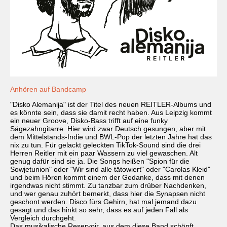
Anhören auf Bandcamp
"Disko Alemanija" ist der Titel des neuen REITLER-Albums und
es könnte sein, dass sie damit recht haben. Aus Leipzig kommt
ein neuer Groove, Disko-Bass trifft auf eine funky
Sägezahngitarre. Hier wird zwar Deutsch gesungen, aber mit
dem Mittelstands-Indie und BWL-Pop der letzten Jahre hat das
nix zu tun. Für gelackt geleckten TikTok-Sound sind die drei
Herren Reitler mit ein paar Wassern zu viel gewaschen. Alt
genug dafür sind sie ja. Die Songs heißen "Spion für die
Sowjetunion" oder "Wir sind alle tätowiert" oder "Carolas Kleid"
und beim Hören kommt einem der Gedanke, dass mit denen
irgendwas nicht stimmt. Zu tanzbar zum drüber Nachdenken,
und wer genau zuhört bemerkt, dass hier die Synapsen nicht
geschont werden. Disco fürs Gehirn, hat mal jemand dazu
gesagt und das hinkt so sehr, dass es auf jeden Fall als
Vergleich durchgeht.
Das musikalische Reservoir, aus dem diese Band schöpft,