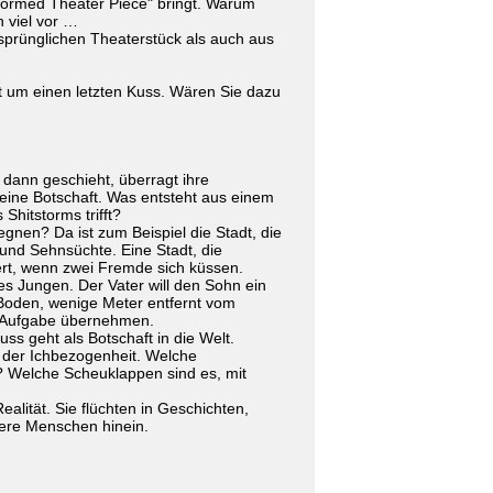
formed Theater Piece" bringt. Warum
 viel vor …
sprünglichen Theaterstück als auch aus
et um einen letzten Kuss. Wären Sie dazu
s dann geschieht, überragt ihre
 eine Botschaft. Was entsteht aus einem
hitstorms trifft?
gnen? Da ist zum Beispiel die Stadt, die
 und Sehnsüchte. Eine Stadt, die
rt, wenn zwei Fremde sich küssen.
nes Jungen. Der Vater will den Sohn ein
m Boden, wenige Meter entfernt vom
e Aufgabe übernehmen.
ss geht als Botschaft in die Welt.
lt der Ichbezogenheit. Welche
 Welche Scheuklappen sind es, mit
ealität. Sie flüchten in Geschichten,
sere Menschen hinein.