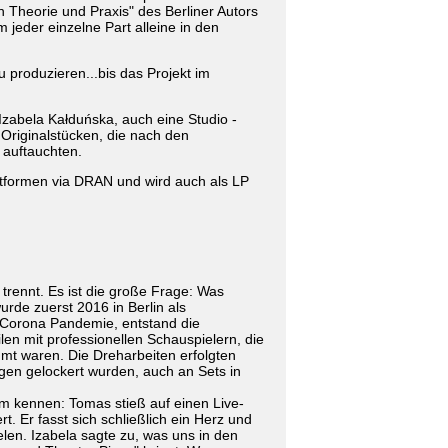
n Theorie und Praxis" des Berliner Autors
jeder einzelne Part alleine in den
u produzieren...bis das Projekt im
zabela Kałduńska, auch eine Studio -
Originalstücken, die nach den
 auftauchten.
ttformen via DRAN und wird auch als LP
 trennt. Es ist die große Frage: Was
urde zuerst 2016 in Berlin als
r Corona Pandemie, entstand die
ilen mit professionellen Schauspielern, die
mt waren. Die Dreharbeiten erfolgten
agen gelockert wurden, auch an Sets in
am kennen: Tomas stieß auf einen Live-
t. Er fasst sich schließlich ein Herz und
elen. Izabela sagte zu, was uns in den