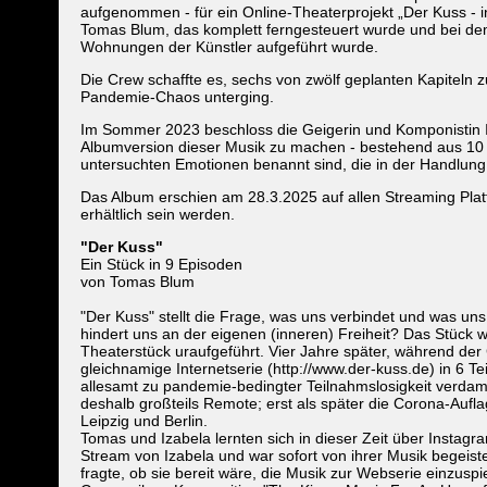
aufgenommen - für ein Online-Theaterprojekt „Der Kuss - i
Tomas Blum, das komplett ferngesteuert wurde und bei dem 
Wohnungen der Künstler aufgeführt wurde.
Die Crew schaffte es, sechs von zwölf geplanten Kapiteln z
Pandemie-Chaos unterging.
Im Sommer 2023 beschloss die Geigerin und Komponistin I
Albumversion dieser Musik zu machen - bestehend aus 10 
untersuchten Emotionen benannt sind, die in der Handlung
Das Album erschien am 28.3.2025 auf allen Streaming Pla
erhältlich sein werden.
"Der Kuss"
Ein Stück in 9 Episoden
von Tomas Blum
"Der Kuss" stellt die Frage, was uns verbindet und was uns
hindert uns an der eigenen (inneren) Freiheit? Das Stück w
Theaterstück uraufgeführt. Vier Jahre später, während de
gleichnamige Internetserie (http://www.der-kuss.de) in 6 Te
allesamt zu pandemie-bedingter Teilnahmslosigkeit verdam
deshalb großteils Remote; erst als später die Corona-Aufl
Leipzig und Berlin.
Tomas und Izabela lernten sich in dieser Zeit über Instagr
Stream von Izabela und war sofort von ihrer Musik begeister
fragte, ob sie bereit wäre, die Musik zur Webserie einzuspi