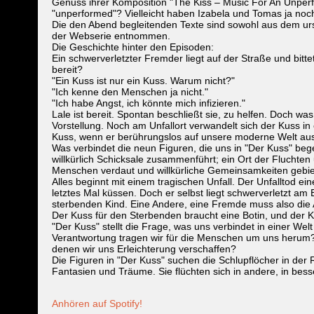
Genuss ihrer Komposition "The Kiss – Music For An Unper
"unperformed"? Vielleicht haben Izabela und Tomas ja noch
Die den Abend begleitenden Texte sind sowohl aus dem ur
der Webserie entnommen.
Die Geschichte hinter den Episoden:
Ein schwerverletzter Fremder liegt auf der Straße und bitt
bereit?
"Ein Kuss ist nur ein Kuss. Warum nicht?"
"Ich kenne den Menschen ja nicht."
"Ich habe Angst, ich könnte mich infizieren."
Lale ist bereit. Spontan beschließt sie, zu helfen. Doch wa
Vorstellung. Noch am Unfallort verwandelt sich der Kuss in
Kuss, wenn er berührungslos auf unsere moderne Welt aus S
Was verbindet die neun Figuren, die uns in "Der Kuss" bege
willkürlich Schicksale zusammenführt; ein Ort der Fluchten
Menschen verdaut und willkürliche Gemeinsamkeiten gebie
Alles beginnt mit einem tragischen Unfall. Der Unfalltod ei
letztes Mal küssen. Doch er selbst liegt schwerverletzt a
sterbenden Kind. Eine Andere, eine Fremde muss also di
Der Kuss für den Sterbenden braucht eine Botin, und der Ku
"Der Kuss" stellt die Frage, was uns verbindet in einer We
Verantwortung tragen wir für die Menschen um uns herum?
denen wir uns Erleichterung verschaffen?
Die Figuren in "Der Kuss" suchen die Schlupflöcher in der R
Fantasien und Träume. Sie flüchten sich in andere, in bes
Anhören auf Spotify!