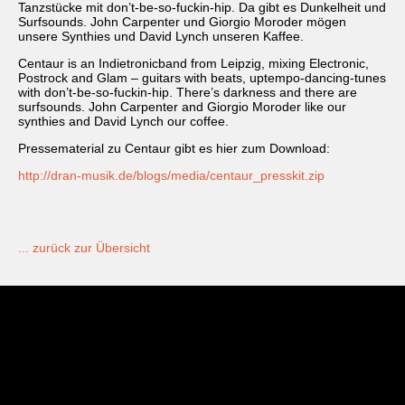
Tanzstücke mit don’t-be-so-fuckin-hip. Da gibt es Dunkelheit und
Surfsounds. John Carpenter und Giorgio Moroder mögen
unsere Synthies und David Lynch unseren Kaffee.
Centaur is an Indietronicband from Leipzig, mixing Electronic,
Postrock and Glam – guitars with beats, uptempo-dancing-tunes
with don’t-be-so-fuckin-hip. There’s darkness and there are
surfsounds. John Carpenter and Giorgio Moroder like our
synthies and David Lynch our coffee.
Pressematerial zu Centaur gibt es hier zum Download:
http://dran-musik.de/blogs/media/centaur_presskit.zip
... zurück zur Übersicht