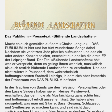
Das Publikum – Pressetext »Blühende Landschaften«
Macht es euch gemütlich auf dem »Chaise Longue« – DAS
PUBLIKUM ist hier und hat fünf wunderbare Songs dabei.
Nachdem sie vorletztes Jahr plötzlich auftauchen und das ein
oder andere Konzert spielen, erscheint nun endlich die erste EP
der Leipziger Band. Der Titel »Blühende Landschaften« hält,
was er verspricht, denn es gelingt ihnen wahrlich, musikalisch
als auch textlich blühende Landschaften zu erschaffen. Und das
nicht zuletzt in Paunsdorf, dem wahrscheinlich
hoffnungslosesten Stadtteil Leipzigs, in dem sich aber immerhin
der Proberaum von DAS PUBLIKUM befindet.
In der Tradition von Bands wie den Television Personalities oder
den Lassie Singers haben sie ein kleines Meisterwerk
erschaffen, das den Indie als Musikrichtung ganz schön frisch
und hoffnungsvoll erholt aussehen lässt. Sie haben alles
rausgeholt, was man mit Gitarre, Bass, Gesang, Schlagzeug
und Synthesizer so machen kann, und sind nicht davor
zurückgeschreckt, auch darüber hinaus zu denken: So erklingt