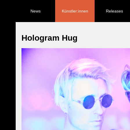
Navigation
überspringen
News
Künstler:innen
Releases
Hologram Hug